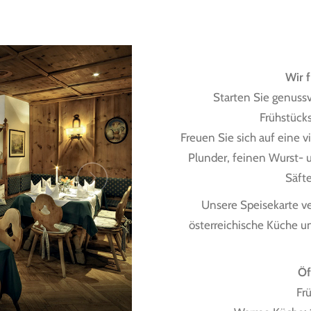
Wir f
Starten Sie genussv
Frühstücks
Freuen Sie sich auf eine v
Plunder, feinen Wurst- u
Säft
Unsere Speisekarte ve
österreichische Küche un
Öf
Fr