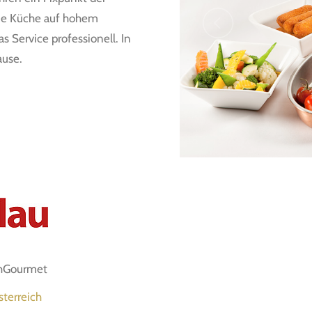
die Küche auf hohem
s Service professionell. In
ause.
chGourmet